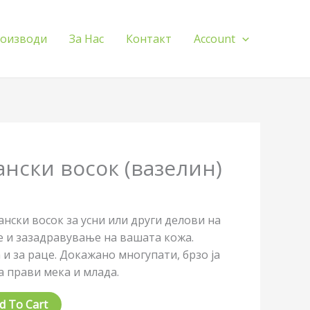
оизводи
За Нас
Контакт
Account
нски восок (вазелин)
ански восок за усни или други делови на
е и зазадравување на вашата кожа.
и за раце. Докажано многупати, брзо ја
а прави мека и млада.
d To Cart