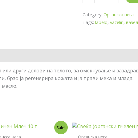
Category:
Органска нега
Tags:
labelo
,
vazelin
,
вазе
ни или други делови на телото, за омекнување и зазадр
, брзо ја регенерира кожата и ја прави мека и млада.
 масло.
Original
Current
Original
Current
Sale!
price
price
price
price
was:
is:
was:
is:
анска нега
Органска нега