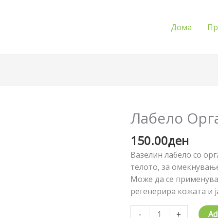
Дома
Пр
Лабело Орга
Лабело
Органски
150.00
ден
восок
(вазелин)
Вазелин лабело со орг
quantity
телото, за омекнувањ
Може да се применува 
регенерира кожата и ј
-
+
Ad