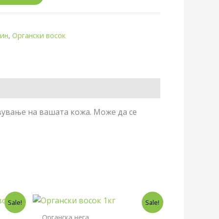
лин
,
Органски восок
авување на вашата кожа. Може да се
Original
Current
Sale!
Sale!
price
price
was:
is:
Органска нега