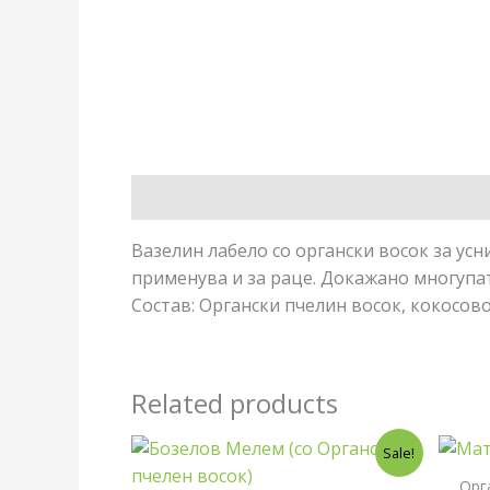
Description
Вазелин лабело со органски восок за ус
применува и за раце. Докажано многупати
Состав: Органски пчелин восок, кокосово
Related products
Original
Current
Sale!
price
price
was:
is:
Орг