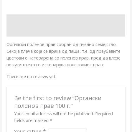
Description
Reviews (0)
Оргнаски поленов прав собран од пчелно семејство.
Секоја плеча која се врака од паша, т.е. од преубавите
цветови е натоварена со поленов прав, пред да влезе
во кукиштето го истоварува поленовиот прав.
There are no reviews yet.
Be the first to review “Органски
поленов прав 100 г.”
Your email address will not be published.
Required
fields are marked
*
Your rating
*