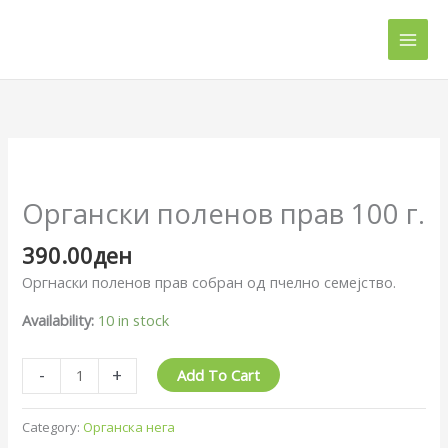
Skip
to
content
Органски
поленов
прав
Органски поленов прав 100 г.
100
г.
390.00
ден
quantity
Оргнаски поленов прав собран од пчелно семејство.
Availability:
10 in stock
-
+
Add To Cart
Category:
Органска нега